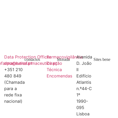
Data Protection Officer
Farmacovigilância
Avenida
contactos
Morada
Sites bene
farmaceutica.pt
dpo@benefarmaceutica.pt
Direção
D. João
+351 210
Técnica
II
480 849
Encomendas
Edifício
(Chamada
Atlantis
para a
n.º44-C
rede fixa
1º
nacional)
1990-
095
Lisboa