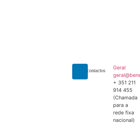
Geral
contactos
geral@bene
+ 351 211
914 455
(Chamada
para a
rede fixa
nacional)