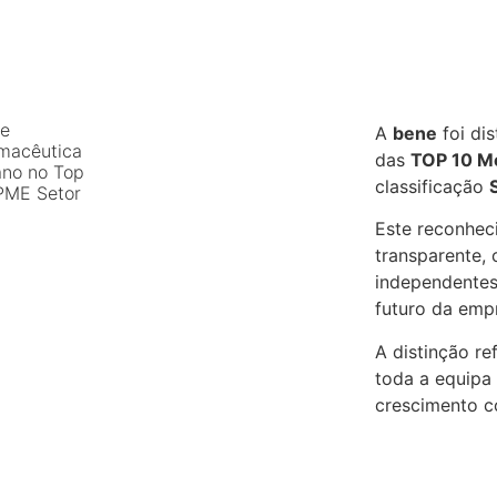
e
A
bene
foi dis
macêutica
das
TOP 10 M
ano no Top
classificação
PME Setor
Este reconhec
transparente, 
independentes,
futuro da emp
A distinção re
toda a equipa
crescimento co