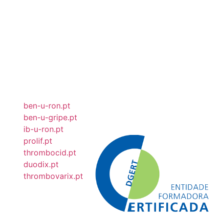
ben-u-ron.pt
ben-u-gripe.pt
ib-u-ron.pt
prolif.pt
thrombocid.pt
duodix.pt
thrombovarix.pt