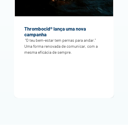
U
Thrombocid® lança uma nova
e
campanha
Na
“O teu bem-estar tem pernas para andar.”
c
Uma forma renovada de comunicar, com a
qu
mesma eficácia de sempre.
n
p