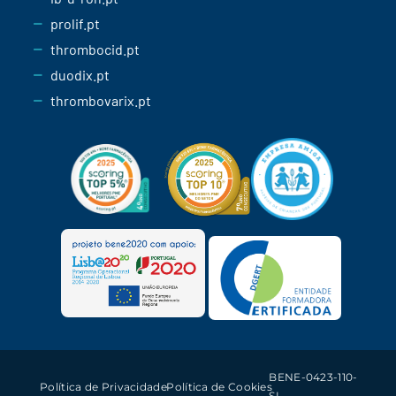
prolif.pt
thrombocid.pt
duodix.pt
thrombovarix.pt
BENE-0423-110-
Política de Privacidade
Política de Cookies
SI