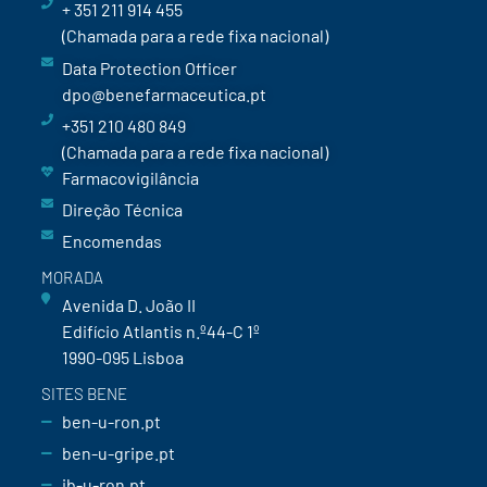
+ 351 211 914 455
(Chamada para a rede fixa nacional)
Data Protection Officer
dpo@benefarmaceutica.pt
+351 210 480 849
(Chamada para a rede fixa nacional)
Farmacovigilância
Direção Técnica
Encomendas
MORADA
Avenida D. João II
Edifício Atlantis n.º44-C 1º
1990-095 Lisboa
SITES BENE
ben-u-ron.pt
ben-u-gripe.pt
ib-u-ron.pt